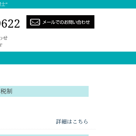
士”
9622
わせ
T
進税制
詳細はこちら