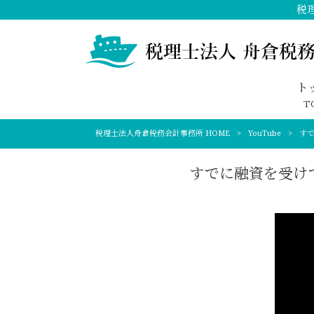
税
ト
T
税理士法人舟倉税務会計事務所 HOME
>
YouTube
>
す
すでに融資を受け