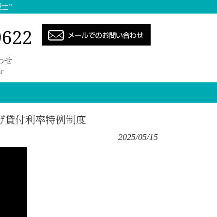
士”
9622
わせ
T
げ貸付利率特例制度
2025/05/15