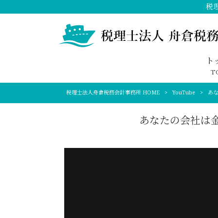
税
ト
T
税理士法人舟倉税務会計事務所 HOME
>
YouTube
>
あ
あなたの会社は