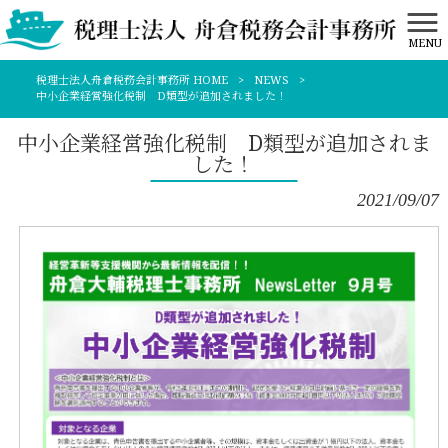
MENU
税理士法人舟倉税務会計事務所 HOME
>
NEWS
>
中小企業経営強化税制 D類型が追加されました！
中小企業経営強化税制 D類型が追加されま
した！
2021/09/07